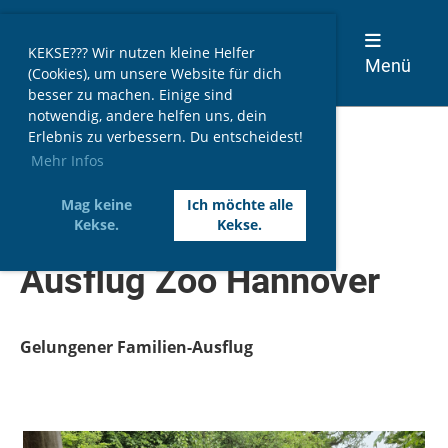
Spielmannszug Dransfeld
KEKSE??? Wir nutzen kleine Helfer
1965 e. V.
Menü
(Cookies), um unsere Website für dich
besser zu machen. Einige sind
notwendig, andere helfen uns, dein
Erlebnis zu verbessern. Du entscheidest!
Mehr Infos
Zurück
Mag keine
Ich möchte alle
17.05.2025
, Pilz Kathrin
Kekse.
Kekse.
Ausflug Zoo Hannover
Gelungener Familien-Ausflug